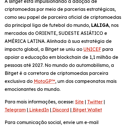
A Bitget está impulsionando a adoção de
criptomoedas por meio de parcerias estratégicas,
como seu papel de parceira oficial de criptomoedas
da principal liga de futebol do mundo,
LALIGA
, nos
mercados do ORIENTE, SUDESTE ASIÁTICO e
AMÉRICA LATINA. Alinhada à sua estratégia de
impacto global, a Bitget se uniu ao
UNICEF
para
apoiar a educação em blockchain de 1,1 milhão de
pessoas até 2027. No mundo do automobilismo, a
Bitget é a corretora de criptomoedas parceira
exclusiva do
MotoGP™
, um dos campeonatos mais
emocionantes do mundo.
Para mais informações, acesse:
Site
|
Twitter
|
Telegram
|
LinkedIn
|
Discord
|
Bitget Wallet
Para comunicação social, envie um e-mail