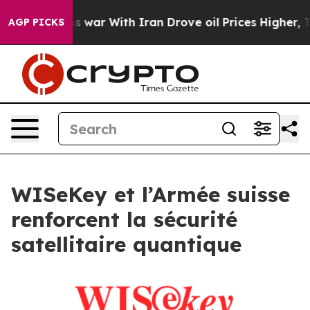
’t
As war With Iran Drove oil Prices Higher, Trump Ga
AGP PICKS
WISeKey et l’Armée suisse
renforcent la sécurité
satellitaire quantique